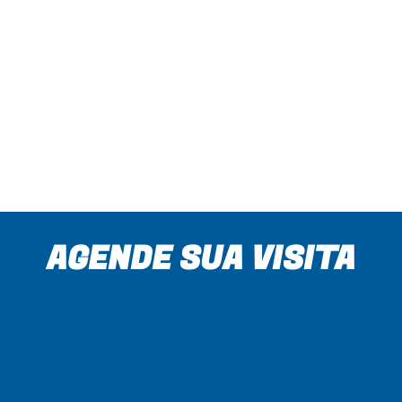
Depoimento de Mãe de Aluno
CONFIRA
VER TODOS OS EVENTOS
AGENDE SUA VISITA
Rua Profa. Maria Flora Pausewang,
418